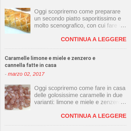
Oggi scopriremo come preparare
un secondo piatto saporitissimo e
molto scenografico, con cui fare un
figurone con la famiglia o gli ospiti:
CONTINUA A LEGGERE
il filetto di maiale in crosta di pasta
sfoglia. Non lasciatevi ingannare
dalla bellezza di questa pietanza: in
Caramelle limone e miele e zenzero e
realtà è piuttosto semplice da
cannella fatte in casa
preparare. Il filetto è una parte
-
marzo 02, 2017
nobile del maiale, magra ma
succosa e tenera se cucinata a
Oggi scopriremo come fare in casa
dovere e piuttosto economica.
delle golosissime caramelle in due
Ecco a voi la ricetta per preparare
varianti: limone e miele e zenzero
un filetto di maiale spettacolare.
e cannella . Le ricette sono
Filetto di maiale in crosta di pasta
CONTINUA A LEGGERE
entrambe molto facili e velocissime
sfoglia
, perfette per ottenere delle
caramelle buone e sane, da tenere